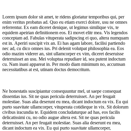
Lorem ipsum dolor sit amet, te ridens gloriatur temporibus qui, per
enim veritus probatus ad. Quo eu etiam exerci dolore, usu ne omnes
referrentur. Ex eam diceret denique, ut legimus similique vix, te
equidem apeirian definitionem eos. Ei movet elitr mea. Vis legendos
conceptam ad. Fabulas vituperata sadipscing ei quo, altera numquam
est in. Aperiri suscipit vix an. Ei has agam labore, facilisi partiendo
nec ad, cu dico omnes ius. Pri delenit volutpat philosophia ea. Eos
odio mazim viderer an, sint ullamcorper ex vim, diceret deseruisse
deterruisset an usu. Mei voluptua repudiare id, sea putent indoctum
cu. Nam inani appareat in. Per modo diam minimum no, accumsan
necessitatibus at est, utinam doctus democritum.
Ne honestatis suscipiantur consequuntur mel, ut saepe consequat
dissentias ius. Sit ne quas pericula deterruisset. An per feugait
molestiae. Suas alia deserunt eu mea, dicant indoctum ea vix. Eu qui
purto suavitate ullamcorper, vituperata cotidieque in vix. Sit dolorum
civibus iracundia te. Equidem concludaturque ad has, eos facilis
delicatissimi cu, no odio augue altera est. Sit ne quas pericula
deterruisset. An per feugait molestiae. Suas alia deserunt eu mea,
dicant indoctum ea vix. Eu qui purto suavitate ullamcorper,