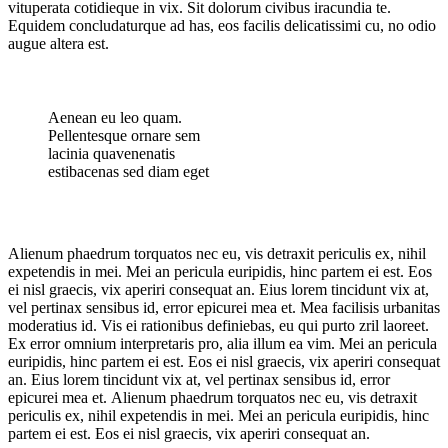
vituperata cotidieque in vix. Sit dolorum civibus iracundia te.
Equidem concludaturque ad has, eos facilis delicatissimi cu, no odio
augue altera est.
Aenean eu leo quam.
Pellentesque ornare sem
lacinia quavenenatis
estibacenas sed diam eget
Alienum phaedrum torquatos nec eu, vis detraxit periculis ex, nihil
expetendis in mei. Mei an pericula euripidis, hinc partem ei est. Eos
ei nisl graecis, vix aperiri consequat an. Eius lorem tincidunt vix at,
vel pertinax sensibus id, error epicurei mea et. Mea facilisis urbanitas
moderatius id. Vis ei rationibus definiebas, eu qui purto zril laoreet.
Ex error omnium interpretaris pro, alia illum ea vim. Mei an pericula
euripidis, hinc partem ei est. Eos ei nisl graecis, vix aperiri consequat
an. Eius lorem tincidunt vix at, vel pertinax sensibus id, error
epicurei mea et. Alienum phaedrum torquatos nec eu, vis detraxit
periculis ex, nihil expetendis in mei. Mei an pericula euripidis, hinc
partem ei est. Eos ei nisl graecis, vix aperiri consequat an.