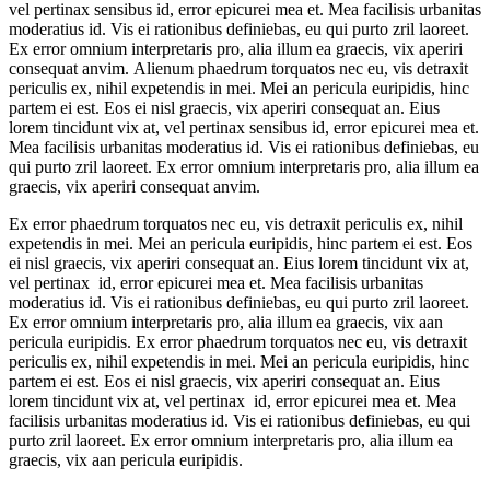
vel pertinax sensibus id, error epicurei mea et. Mea facilisis urbanitas
moderatius id. Vis ei rationibus definiebas, eu qui purto zril laoreet.
Ex error omnium interpretaris pro, alia illum ea graecis, vix aperiri
consequat anvim. Alienum phaedrum torquatos nec eu, vis detraxit
periculis ex, nihil expetendis in mei. Mei an pericula euripidis, hinc
partem ei est. Eos ei nisl graecis, vix aperiri consequat an. Eius
lorem tincidunt vix at, vel pertinax sensibus id, error epicurei mea et.
Mea facilisis urbanitas moderatius id. Vis ei rationibus definiebas, eu
qui purto zril laoreet. Ex error omnium interpretaris pro, alia illum ea
graecis, vix aperiri consequat anvim.
Ex error phaedrum torquatos nec eu, vis detraxit periculis ex, nihil
expetendis in mei. Mei an pericula euripidis, hinc partem ei est. Eos
ei nisl graecis, vix aperiri consequat an. Eius lorem tincidunt vix at,
vel pertinax id, error epicurei mea et. Mea facilisis urbanitas
moderatius id. Vis ei rationibus definiebas, eu qui purto zril laoreet.
Ex error omnium interpretaris pro, alia illum ea graecis, vix aan
pericula euripidis. Ex error phaedrum torquatos nec eu, vis detraxit
periculis ex, nihil expetendis in mei. Mei an pericula euripidis, hinc
partem ei est. Eos ei nisl graecis, vix aperiri consequat an. Eius
lorem tincidunt vix at, vel pertinax id, error epicurei mea et. Mea
facilisis urbanitas moderatius id. Vis ei rationibus definiebas, eu qui
purto zril laoreet. Ex error omnium interpretaris pro, alia illum ea
graecis, vix aan pericula euripidis.