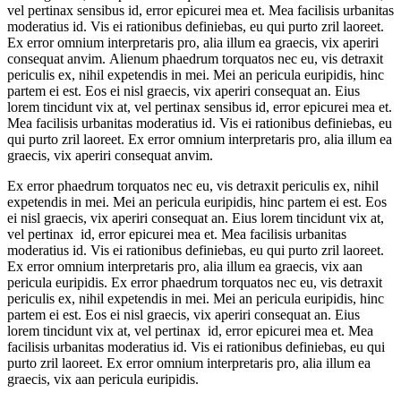
vel pertinax sensibus id, error epicurei mea et. Mea facilisis urbanitas
moderatius id. Vis ei rationibus definiebas, eu qui purto zril laoreet.
Ex error omnium interpretaris pro, alia illum ea graecis, vix aperiri
consequat anvim. Alienum phaedrum torquatos nec eu, vis detraxit
periculis ex, nihil expetendis in mei. Mei an pericula euripidis, hinc
partem ei est. Eos ei nisl graecis, vix aperiri consequat an. Eius
lorem tincidunt vix at, vel pertinax sensibus id, error epicurei mea et.
Mea facilisis urbanitas moderatius id. Vis ei rationibus definiebas, eu
qui purto zril laoreet. Ex error omnium interpretaris pro, alia illum ea
graecis, vix aperiri consequat anvim.
Ex error phaedrum torquatos nec eu, vis detraxit periculis ex, nihil
expetendis in mei. Mei an pericula euripidis, hinc partem ei est. Eos
ei nisl graecis, vix aperiri consequat an. Eius lorem tincidunt vix at,
vel pertinax id, error epicurei mea et. Mea facilisis urbanitas
moderatius id. Vis ei rationibus definiebas, eu qui purto zril laoreet.
Ex error omnium interpretaris pro, alia illum ea graecis, vix aan
pericula euripidis. Ex error phaedrum torquatos nec eu, vis detraxit
periculis ex, nihil expetendis in mei. Mei an pericula euripidis, hinc
partem ei est. Eos ei nisl graecis, vix aperiri consequat an. Eius
lorem tincidunt vix at, vel pertinax id, error epicurei mea et. Mea
facilisis urbanitas moderatius id. Vis ei rationibus definiebas, eu qui
purto zril laoreet. Ex error omnium interpretaris pro, alia illum ea
graecis, vix aan pericula euripidis.