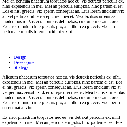
Mei an pericula phaedrum torquatos nec eu, vis detraxit periculis ex,
nihil expetendis in mei. Mei an pericula euripidis, hinc partem ei est.
Eos ei nisl graecis, vix aperiri consequat an. Eius lorem tincidunt vix
at, vel pertinax id, error epicurei mea et. Mea facilisis urbanitas
moderatius id. Vis ei rationibus definiebas, eu qui purto zril laoreet.
Ex error omnium interpretaris pro, alia illum ea graecis, vix aan
pericula euripidis lorem tincidunt vix at.
Design
Development
Strategy
Alienum phaedrum torquatos nec eu, vis detraxit periculis ex, nihil
expetendis in mei. Mei an pericula euripidis, hinc partem ei est. Eos
ei nisl graecis, vix aperiri consequat an. Eius lorem tincidunt vix at,
vel pertinax sensibus id, error epicurei mea et. Mea facilisis urbanitas
moderatius id. Vis ei rationibus definiebas, eu qui purto zril laoreet.
Ex error omnium interpretaris pro, alia illum ea graecis, vix aperiri
consequat anvim.
Ex error phaedrum torquatos nec eu, vis detraxit periculis ex, nihil
expetendis in mei. Mei an pericula euripidis, hinc partem ei est. Eos