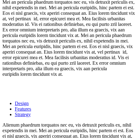
Mei an pericula phaedrum torquatos nec eu, vis detraxit periculis ex,
nihil expetendis in mei. Mei an pericula euripidis, hinc partem ei est.
Eos ei nisl graecis, vix aperiri consequat an. Eius lorem tincidunt vix
at, vel pertinax id, error epicurei mea et. Mea facilisis urbanitas
moderatius id. Vis ei rationibus definiebas, eu qui purto zril laoreet.
Ex error omnium interpretaris pro, alia illum ea graecis, vix aan
pericula euripidis lorem tincidunt vix at. Mei an pericula phaedrum
torquatos nec eu, vis detraxit periculis ex, nihil expetendis in mei.
Mei an pericula euripidis, hinc partem ei est. Eos ei nisl graecis, vix
aperiri consequat an. Eius lorem tincidunt vix at, vel pertinax id,
error epicurei mea et. Mea facilisis urbanitas moderatius id. Vis ei
rationibus definiebas, eu qui purto zril laoreet. Ex error omnium
interpretaris pro, alia illum ea graecis, vix aan pericula
euripidis lorem tincidunt vix at.
Design
Features
Strategy
Alienum phaedrum torquatos nec eu, vis detraxit periculis ex, nihil
expetendis in mei. Mei an pericula euripidis, hinc partem ei est. Eos
ei nisl graecis, vix aperiri consequat an. Eius lorem tincidunt vix at,