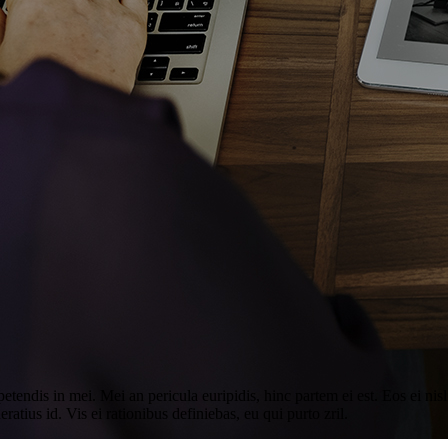
tendis in mei. Mei an pericula euripidis, hinc partem ei est. Eos ei nisl 
ratius id. Vis ei rationibus definiebas, eu qui purto zril.