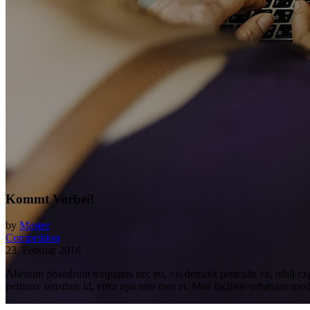
Kommt Vorbei!
by
Master
Competition
23. Februar 2016
Alienum phaedrum torquatos nec eu, vis detraxit periculis ex, nihil expe
pertinax sensibus id, error epicurei mea et. Mea facilisis urbanitas mode