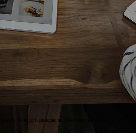
graecis, vix aperiri consequat an. Eius lorem tincidunt vix at, vel