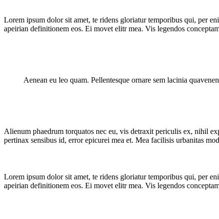
What Happens Here
Lorem ipsum dolor sit amet, te ridens gloriatur temporibus qui, per e
Blog
apeirian definitionem eos. Ei movet elitr mea. Vis legendos conceptam
Aenean eu leo quam. Pellentesque ornare sem lacinia quavenena
Alienum phaedrum torquatos nec eu, vis detraxit periculis ex, nihil expe
pertinax sensibus id, error epicurei mea et. Mea facilisis urbanitas mode
Lorem ipsum dolor sit amet, te ridens gloriatur temporibus qui, per e
apeirian definitionem eos. Ei movet elitr mea. Vis legendos conceptam