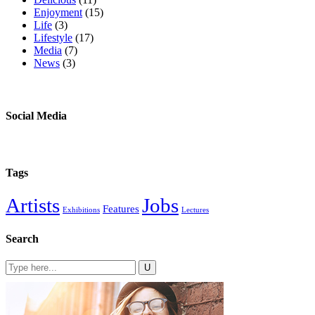
Enjoyment
(15)
Life
(3)
Lifestyle
(17)
Media
(7)
News
(3)
Social Media
Tags
Artists
Jobs
Features
Exhibitions
Lectures
Search