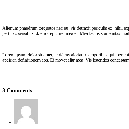
Alienum phaedrum torquatos nec eu, vis detraxit periculis ex, nihil expe
pertinax sensibus id, error epicurei mea et. Mea facilisis urbanitas mode
Lorem ipsum dolor sit amet, te ridens gloriatur temporibus qui, per e
apeirian definitionem eos. Ei movet elitr mea. Vis legendos conceptam
3 Comments