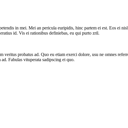
tendis in mei. Mei an pericula euripidis, hinc partem ei est. Eos ei nisl 
ratius id. Vis ei rationibus definiebas, eu qui purto zril.
nim veritus probatus ad. Quo eu etiam exerci dolore, usu ne omnes referr
 ad. Fabulas vituperata sadipscing ei quo.