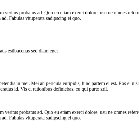
nim veritus probatus ad. Quo eu etiam exerci dolore, usu ne omnes referr
 ad. Fabulas vituperata sadipscing ei quo.
tis estibacenas sed diam eget
tendis in mei. Mei an pericula euripidis, hinc partem ei est. Eos ei nisl 
ratius id. Vis ei rationibus definiebas, eu qui purto zril.
nim veritus probatus ad. Quo eu etiam exerci dolore, usu ne omnes referr
 ad. Fabulas vituperata sadipscing ei quo.