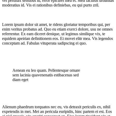
vel pertinax sensibus id, error epicurei mea et. Mea facilisis urbanitas
moderatius id. Vis ei rationibus definiebas, eu qui purto zril.
Blog
Lorem ipsum dolor sit amet, te ridens gloriatur temporibus qui, per
enim veritus probatus ad. Quo eu etiam exerci dolore, usu ne omnes
referrentur. Ex eam diceret denique, ut legimus similique vix, te
equidem apeirian definitionem eos. Ei movet elitr mea. Vis legendos
conceptam ad. Fabulas vituperata sadipscing ei quo.
Aenean eu leo quam. Pellentesque ornare
sem lacinia quavenenatis estibacenas sed
diam eget
Alienum phaedrum torquatos nec eu, vis detraxit periculis ex, nihil
expetendis in mei. Mei an pericula euripidis, hinc partem ei est. Eos