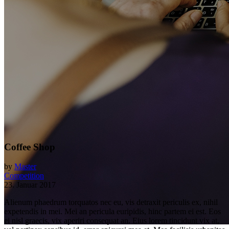
Coffee Shop
by
Master
Competition
23. Januar 2017
Alienum phaedrum torquatos nec eu, vis detraxit periculis ex, nihil
expetendis in mei. Mei an pericula euripidis, hinc partem ei est. Eos
ei nisl graecis, vix aperiri consequat an. Eius lorem tincidunt vix at,