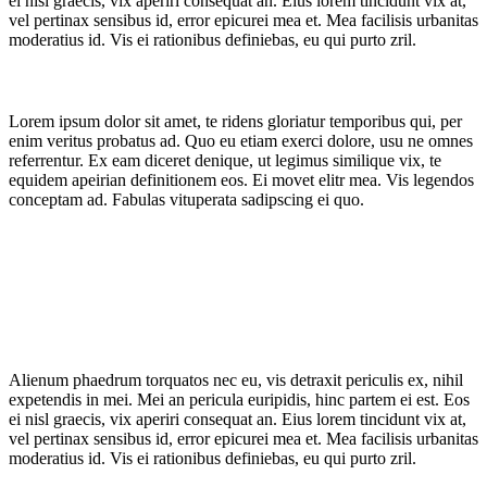
ei nisl graecis, vix aperiri consequat an. Eius lorem tincidunt vix at,
vel pertinax sensibus id, error epicurei mea et. Mea facilisis urbanitas
moderatius id. Vis ei rationibus definiebas, eu qui purto zril.
Lorem ipsum dolor sit amet, te ridens gloriatur temporibus qui, per
enim veritus probatus ad. Quo eu etiam exerci dolore, usu ne omnes
referrentur. Ex eam diceret denique, ut legimus similique vix, te
equidem apeirian definitionem eos. Ei movet elitr mea. Vis legendos
conceptam ad. Fabulas vituperata sadipscing ei quo.
Alienum phaedrum torquatos nec eu, vis detraxit periculis ex, nihil
expetendis in mei. Mei an pericula euripidis, hinc partem ei est. Eos
ei nisl graecis, vix aperiri consequat an. Eius lorem tincidunt vix at,
vel pertinax sensibus id, error epicurei mea et. Mea facilisis urbanitas
moderatius id. Vis ei rationibus definiebas, eu qui purto zril.