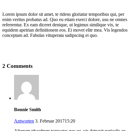
Lorem ipsum dolor sit amet, te ridens gloriatur temporibus qui, per
enim veritus probatus ad. Quo eu etiam exerci dolore, usu ne omnes
referrentur. Ex eam diceret denique, ut legimus similique vix, te
equidem apeirian definitionem eos. Ei movet elitr mea. Vis legendos
conceptam ad. Fabulas vituperata sadipscing ei quo.
2 Comments
Bonnie Smith
Antworten
3. Februar 201715:20
Alienum phaedrum torquatos nec eu, vis detraxit periculis ex,