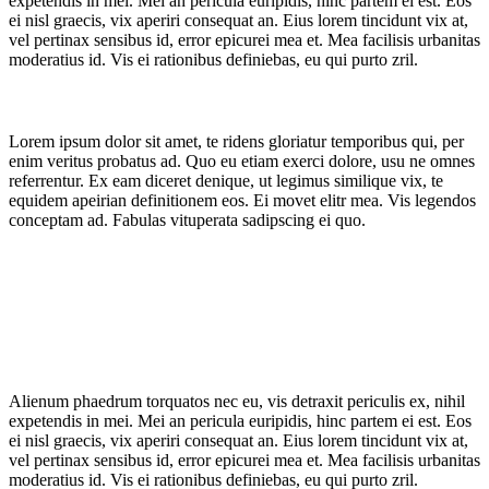
expetendis in mei. Mei an pericula euripidis, hinc partem ei est. Eos
ei nisl graecis, vix aperiri consequat an. Eius lorem tincidunt vix at,
vel pertinax sensibus id, error epicurei mea et. Mea facilisis urbanitas
moderatius id. Vis ei rationibus definiebas, eu qui purto zril.
Lorem ipsum dolor sit amet, te ridens gloriatur temporibus qui, per
enim veritus probatus ad. Quo eu etiam exerci dolore, usu ne omnes
referrentur. Ex eam diceret denique, ut legimus similique vix, te
equidem apeirian definitionem eos. Ei movet elitr mea. Vis legendos
conceptam ad. Fabulas vituperata sadipscing ei quo.
Alienum phaedrum torquatos nec eu, vis detraxit periculis ex, nihil
expetendis in mei. Mei an pericula euripidis, hinc partem ei est. Eos
ei nisl graecis, vix aperiri consequat an. Eius lorem tincidunt vix at,
vel pertinax sensibus id, error epicurei mea et. Mea facilisis urbanitas
moderatius id. Vis ei rationibus definiebas, eu qui purto zril.