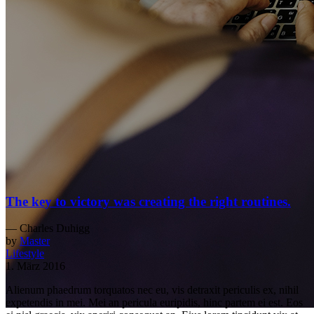
The key to victory was creating the right routines.
— Charles Duhigg
by
Master
Lifestyle
1. März 2016
Alienum phaedrum torquatos nec eu, vis detraxit periculis ex, nihil
expetendis in mei. Mei an pericula euripidis, hinc partem ei est. Eos