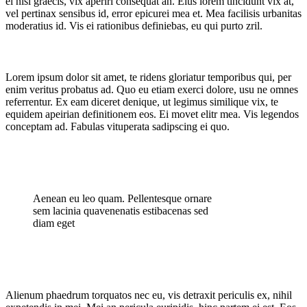
ei nisl graecis, vix aperiri consequat an. Eius lorem tincidunt vix at,
vel pertinax sensibus id, error epicurei mea et. Mea facilisis urbanitas
Blog
moderatius id. Vis ei rationibus definiebas, eu qui purto zril.
Lorem ipsum dolor sit amet, te ridens gloriatur temporibus qui, per
enim veritus probatus ad. Quo eu etiam exerci dolore, usu ne omnes
referrentur. Ex eam diceret denique, ut legimus similique vix, te
equidem apeirian definitionem eos. Ei movet elitr mea. Vis legendos
conceptam ad. Fabulas vituperata sadipscing ei quo.
Aenean eu leo quam. Pellentesque ornare
sem lacinia quavenenatis estibacenas sed
diam eget
Alienum phaedrum torquatos nec eu, vis detraxit periculis ex, nihil