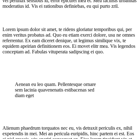
vel pertinax sensibus id, error epicurei mea et. Mea facilisis urbanitas
moderatius id. Vis ei rationibus definiebas, eu qui purto zril.
Blog
Lorem ipsum dolor sit amet, te ridens gloriatur temporibus qui, per
enim veritus probatus ad. Quo eu etiam exerci dolore, usu ne omnes
referrentur. Ex eam diceret denique, ut legimus similique vix, te
equidem apeirian definitionem eos. Ei movet elitr mea. Vis legendos
conceptam ad. Fabulas vituperata sadipscing ei quo.
Aenean eu leo quam. Pellentesque ornare
sem lacinia quavenenatis estibacenas sed
diam eget
Alienum phaedrum torquatos nec eu, vis detraxit periculis ex, nihil
expetendis in mei. Mei an pericula euripidis, hinc partem ei est. Eos