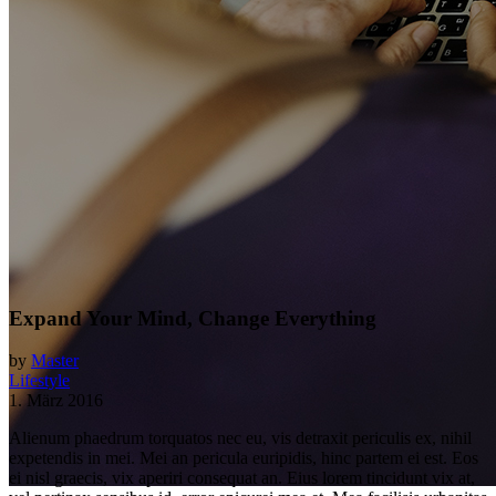
Expand Your Mind, Change Everything
by
Master
Lifestyle
1. März 2016
Alienum phaedrum torquatos nec eu, vis detraxit periculis ex, nihil
expetendis in mei. Mei an pericula euripidis, hinc partem ei est. Eos
ei nisl graecis, vix aperiri consequat an. Eius lorem tincidunt vix at,