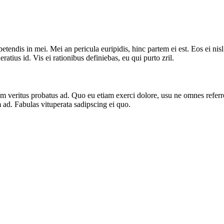
tendis in mei. Mei an pericula euripidis, hinc partem ei est. Eos ei nisl 
ratius id. Vis ei rationibus definiebas, eu qui purto zril.
nim veritus probatus ad. Quo eu etiam exerci dolore, usu ne omnes referr
 ad. Fabulas vituperata sadipscing ei quo.