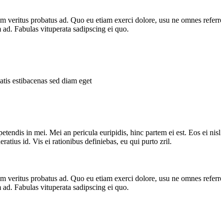
nim veritus probatus ad. Quo eu etiam exerci dolore, usu ne omnes referr
 ad. Fabulas vituperata sadipscing ei quo.
tis estibacenas sed diam eget
tendis in mei. Mei an pericula euripidis, hinc partem ei est. Eos ei nisl 
ratius id. Vis ei rationibus definiebas, eu qui purto zril.
nim veritus probatus ad. Quo eu etiam exerci dolore, usu ne omnes referr
 ad. Fabulas vituperata sadipscing ei quo.