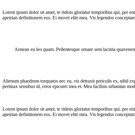
What Happens Here
Lorem ipsum dolor sit amet, te ridens gloriatur temporibus qui, per e
Blog
apeirian definitionem eos. Ei movet elitr mea. Vis legendos conceptam
Aenean eu leo quam. Pellentesque ornare sem lacinia quavenena
Alienum phaedrum torquatos nec eu, vis detraxit periculis ex, nihil expe
pertinax sensibus id, error epicurei mea et. Mea facilisis urbanitas mode
Lorem ipsum dolor sit amet, te ridens gloriatur temporibus qui, per e
apeirian definitionem eos. Ei movet elitr mea. Vis legendos conceptam