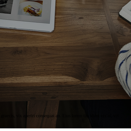
graecis, vix aperiri consequat an. Eius lorem tincidunt vix at, vel