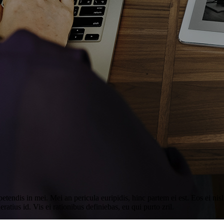
tendis in mei. Mei an pericula euripidis, hinc partem ei est. Eos ei nisl 
ratius id. Vis ei rationibus definiebas, eu qui purto zril.