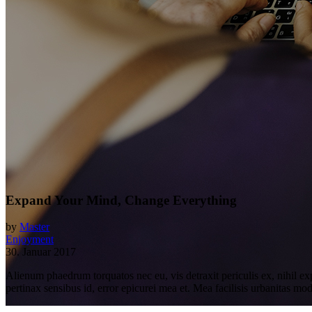
Expand Your Mind, Change Everything
by
Master
Enjoyment
30. Januar 2017
Alienum phaedrum torquatos nec eu, vis detraxit periculis ex, nihil expe
pertinax sensibus id, error epicurei mea et. Mea facilisis urbanitas mode