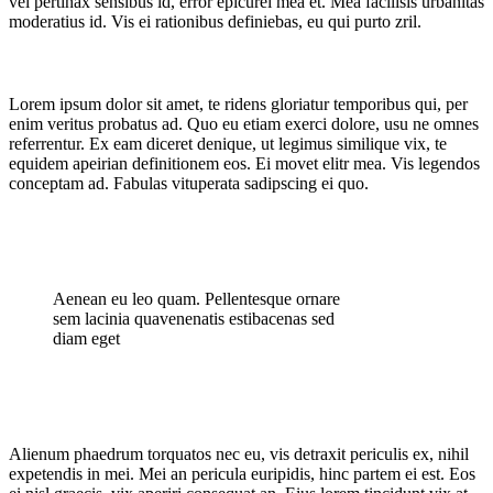
vel pertinax sensibus id, error epicurei mea et. Mea facilisis urbanitas
moderatius id. Vis ei rationibus definiebas, eu qui purto zril.
Blog
Lorem ipsum dolor sit amet, te ridens gloriatur temporibus qui, per
enim veritus probatus ad. Quo eu etiam exerci dolore, usu ne omnes
referrentur. Ex eam diceret denique, ut legimus similique vix, te
equidem apeirian definitionem eos. Ei movet elitr mea. Vis legendos
conceptam ad. Fabulas vituperata sadipscing ei quo.
Aenean eu leo quam. Pellentesque ornare
sem lacinia quavenenatis estibacenas sed
diam eget
Alienum phaedrum torquatos nec eu, vis detraxit periculis ex, nihil
expetendis in mei. Mei an pericula euripidis, hinc partem ei est. Eos