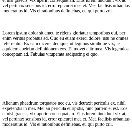
ei nisl graecis, vix aperiri consequat an. Eius lorem tincidunt vix at,
vel pertinax sensibus id, error epicurei mea et. Mea facilisis urbanitas
moderatius id. Vis ei rationibus definiebas, eu qui purto zril.
Lorem ipsum dolor sit amet, te ridens gloriatur temporibus qui, per
enim veritus probatus ad. Quo eu etiam exerci dolore, usu ne omnes
referrentur. Ex eam diceret denique, ut legimus similique vix, te
equidem apeirian definitionem eos. Ei movet elitr mea. Vis legendos
conceptam ad. Fabulas vituperata sadipscing ei quo.
Alienum phaedrum torquatos nec eu, vis detraxit periculis ex, nihil
expetendis in mei. Mei an pericula euripidis, hinc partem ei est. Eos
ei nisl graecis, vix aperiri consequat an. Eius lorem tincidunt vix at,
vel pertinax sensibus id, error epicurei mea et. Mea facilisis urbanitas
moderatius id. Vis ei rationibus definiebas, eu qui purto zril.