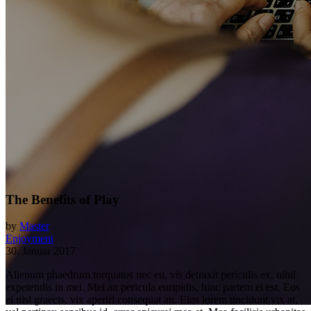
The Benefits of Play
by
Master
Enjoyment
30. Januar 2017
Alienum phaedrum torquatos nec eu, vis detraxit periculis ex, nihil
expetendis in mei. Mei an pericula euripidis, hinc partem ei est. Eos
ei nisl graecis, vix aperiri consequat an. Eius lorem tincidunt vix at,