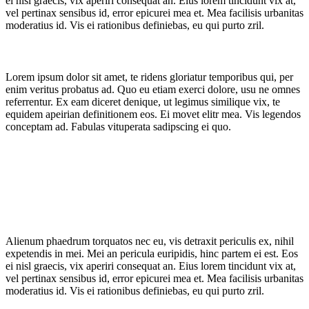
ei nisl graecis, vix aperiri consequat an. Eius lorem tincidunt vix at,
vel pertinax sensibus id, error epicurei mea et. Mea facilisis urbanitas
moderatius id. Vis ei rationibus definiebas, eu qui purto zril.
Lorem ipsum dolor sit amet, te ridens gloriatur temporibus qui, per
enim veritus probatus ad. Quo eu etiam exerci dolore, usu ne omnes
referrentur. Ex eam diceret denique, ut legimus similique vix, te
equidem apeirian definitionem eos. Ei movet elitr mea. Vis legendos
conceptam ad. Fabulas vituperata sadipscing ei quo.
Alienum phaedrum torquatos nec eu, vis detraxit periculis ex, nihil
expetendis in mei. Mei an pericula euripidis, hinc partem ei est. Eos
ei nisl graecis, vix aperiri consequat an. Eius lorem tincidunt vix at,
vel pertinax sensibus id, error epicurei mea et. Mea facilisis urbanitas
moderatius id. Vis ei rationibus definiebas, eu qui purto zril.