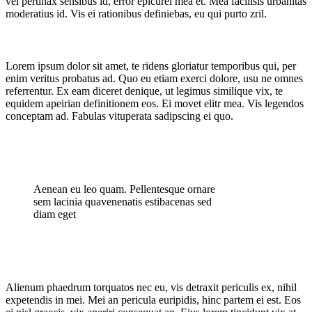
vel pertinax sensibus id, error epicurei mea et. Mea facilisis urbanitas
moderatius id. Vis ei rationibus definiebas, eu qui purto zril.
Blog
Lorem ipsum dolor sit amet, te ridens gloriatur temporibus qui, per
enim veritus probatus ad. Quo eu etiam exerci dolore, usu ne omnes
referrentur. Ex eam diceret denique, ut legimus similique vix, te
equidem apeirian definitionem eos. Ei movet elitr mea. Vis legendos
conceptam ad. Fabulas vituperata sadipscing ei quo.
Aenean eu leo quam. Pellentesque ornare
sem lacinia quavenenatis estibacenas sed
diam eget
Alienum phaedrum torquatos nec eu, vis detraxit periculis ex, nihil
expetendis in mei. Mei an pericula euripidis, hinc partem ei est. Eos