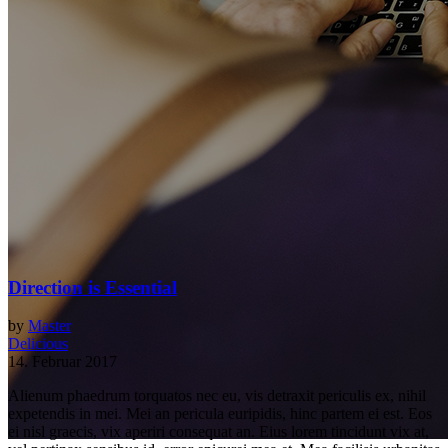
Direction is Essential
by
Master
Delicious
14. Februar 2017
Alienum phaedrum torquatos nec eu, vis detraxit periculis ex, nihil
expetendis in mei. Mei an pericula euripidis, hinc partem ei est. Eos
ei nisl graecis, vix aperiri consequat an. Eius lorem tincidunt vix at,